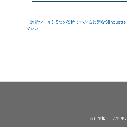
【診断ツール】5つの質問でわかる最適なSilhouette
マシン
|
会社情報
|
ご利用