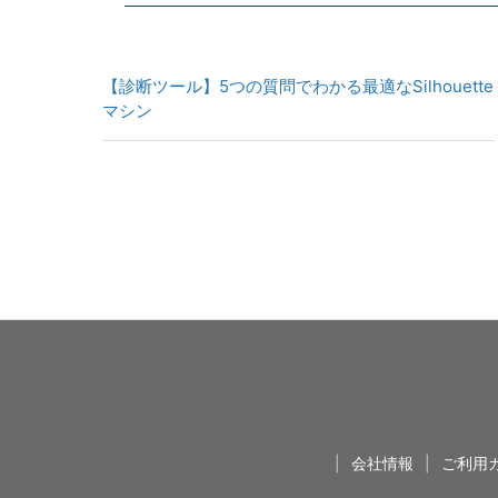
【診断ツール】5つの質問でわかる最適なSilhouette
マシン
|
会社情報
|
ご利用