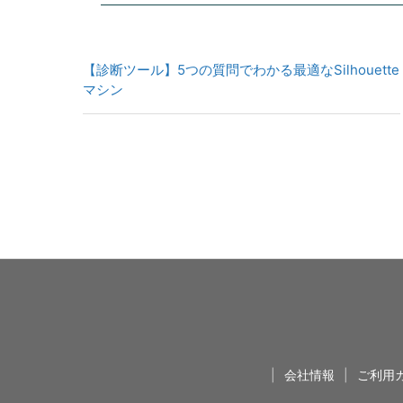
【診断ツール】5つの質問でわかる最適なSilhouette
マシン
|
会社情報
|
ご利用