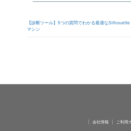
【診断ツール】5つの質問でわかる最適なSilhouette
マシン
|
会社情報
|
ご利用