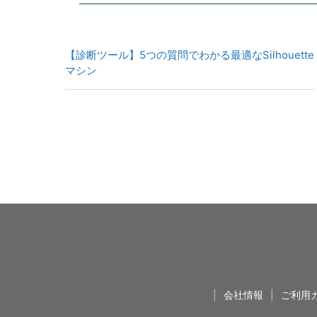
【診断ツール】5つの質問でわかる最適なSilhouette
マシン
|
会社情報
|
ご利用