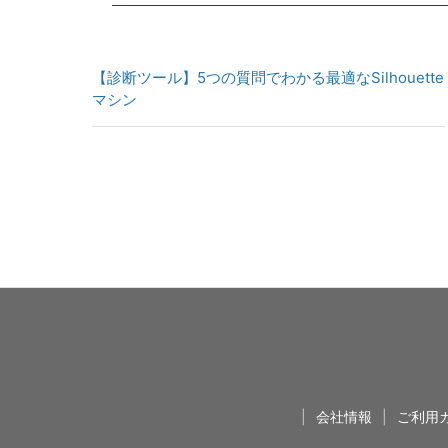
【診断ツール】5つの質問でわかる最適なSilhouette
マシン
|
会社情報
|
ご利用