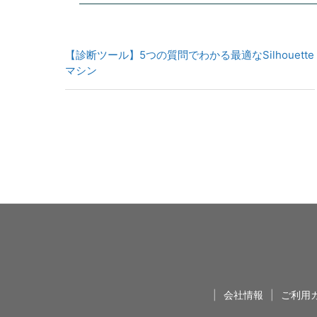
【診断ツール】5つの質問でわかる最適なSilhouette
マシン
|
会社情報
|
ご利用