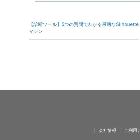
【診断ツール】5つの質問でわかる最適なSilhouette
マシン
|
会社情報
|
ご利用